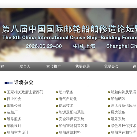
日程
发言人
宣传推广
我要参展
我要参会
往
国家相关政府主管部门
动力装备
船舶内饰及装潢
行业协会
电气自动化
船舶舾装
邮轮公司
信息技术
酒店设备供应商
造船厂
能源及配电系统
厨房设备
维修服务
安全和保安系统
娱乐系统
邮轮设计
船舶智能制造装备
绿色及环保技术
船舶室内设计
船舶建筑材料
船舶营运和管理